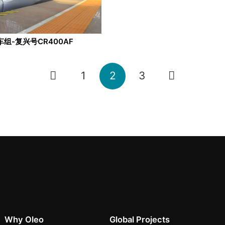
组-复兴号CR400AF
1
2
3
Why Oleo
Global Projects